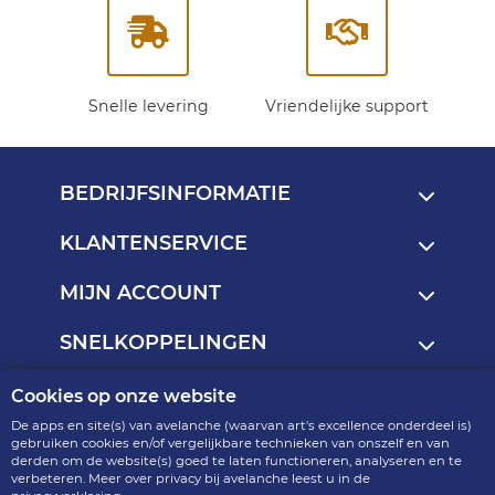
Snelle levering
Vriendelijke support
BEDRIJFSINFORMATIE
KLANTENSERVICE
MIJN ACCOUNT
SNELKOPPELINGEN
Cookies op onze website
Copyright © 2013 - 2026
De apps en site(s) van avelanche (waarvan art's excellence onderdeel is)
art's excellence - onderdeel van avelanche
gebruiken cookies en/of vergelijkbare technieken van onszelf en van
derden om de website(s) goed te laten functioneren, analyseren en te
R2.4.6-p9-15.19
verbeteren. Meer over privacy bij avelanche leest u in de