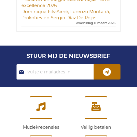
Dominique Fils-Aimé, Lorenzo Montanà,
Prokofiev en Sergio Díaz De Rojas
woensdag 11 maart 2026
STUUR MIJ DE NIEUWSBRIEF
Abonneer
je
op
onze
nieuwsbrief:
Muziekrecensies
Veilig betalen