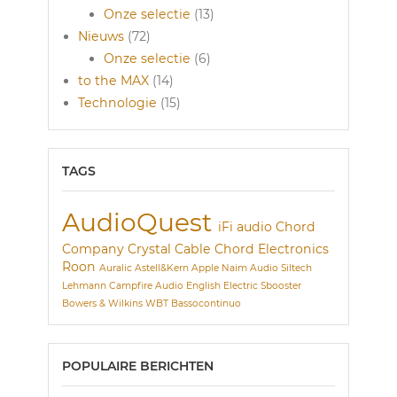
Onze selectie
(13)
Nieuws
(72)
Onze selectie
(6)
to the MAX
(14)
Technologie
(15)
TAGS
AudioQuest
iFi audio
Chord
Company
Crystal Cable
Chord Electronics
Roon
Auralic
Astell&Kern
Apple
Naim Audio
Siltech
Lehmann
Campfire Audio
English Electric
Sbooster
Bowers & Wilkins
WBT
Bassocontinuo
POPULAIRE BERICHTEN