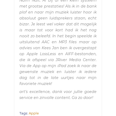
Naim Nait. Al bij al een klein systeem
met grootse prestaties! Als ik in de bank
plof en naar mijn muziek luister hoor ik
absoluut geen luidsprekers staan, echt
bizar. Je leest wel vaker dat dit mogelijk
is maar tot voor kort had ik het nog
nooit zo beleefd. In het begin speelde ik
uitsluitend AAC en MP3 files maar op
advies van Kees Jan ben ik overgestapt
op Apple LossLess en AIFF-bestanden,
die ik afspeel via JRiver Media Center.
Via de App op mijn iPad zoek ik naar de
gewenste muziek en luister ik iedere
dag tot in de late uurtjes naar mijn
favoriete muziek!
art’s excellence, dank voor jullie goede
service en zinvolle content. Ga zo door!
Tags:
Apple