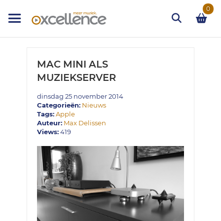
Ga
0
naar
de
inhoud
Zoek
MAC MINI ALS
MUZIEKSERVER
dinsdag 25 november 2014
Categorieën:
Nieuws
Tags:
Apple
Auteur:
Max Delissen
Views:
419