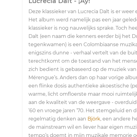
Lucrecia Dalt - ¡Ay!
Deze klassieker van Lucrecia Dalt is er weer 
Het album werd namelijk pas een jaar geled
klassieker is nog nauwelijks sprake. Toch hee
Dalt (een naam die kenners eerder bij het Du
tegenkwamen) is een Colombiaanse muzikan
enigszins dunne - verhaal vertelt van de bu
terechtkomt om de toestand van het mensel
zich bedient is gebaseerd op de muziek van
Mérengue’s. Anders dan op haar vorige album
een flinke dosis authentieke akoestische (
warme, licht omfloerste maar mooi ruimtelij
aan de kwaliteit van de weergave - overduide
’60 en vroege jaren ’70. Het stemgeluid en 
regelmatig denken aan
Björk
, een andere h
de mainstream wil en liever haar eigen muzika
tempo’s doemt in mijn muzikale memorie 