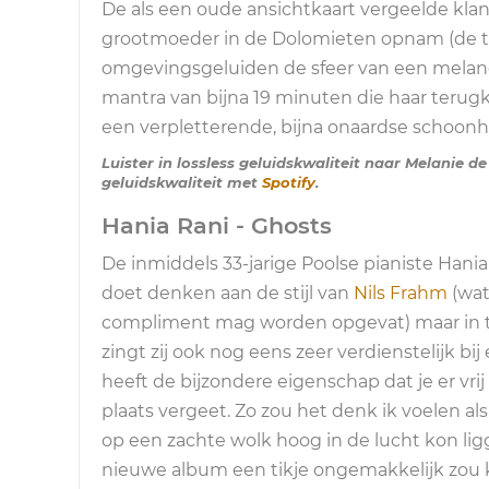
De als een oude ansichtkaart vergeelde kla
grootmoeder in de Dolomieten opnam (de 
omgevingsgeluiden de sfeer van een melanch
mantra van bijna 19 minuten die haar terugk
een verpletterende, bijna onaardse schoonh
Luister in lossless geluidskwaliteit naar Melanie d
geluidskwaliteit met
Spotify
.
Hania Rani - Ghosts
De inmiddels 33-jarige Poolse pianiste Hani
doet denken aan de stijl van
Nils Frahm
(wat
compliment mag worden opgevat) maar in t
zingt zij ook nog eens zeer verdienstelijk bi
heeft de bijzondere eigenschap dat je er vrij
plaats vergeet. Zo zou het denk ik voelen a
op een zachte wolk hoog in de lucht kon lig
nieuwe album een tikje ongemakkelijk zou k