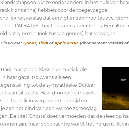
nklandschappen die ze onder andere in het huis van haa
track Nonnarina) hebben door de toegevoegde
oliek reisverslag dat eindigt in een meditatieve, drom
eer in L’ALBA beschrijft - als een ander mens. Een albu
eid dat grenzen (óók tussen genres) laat vervagen.
e Biasio met
Qobuz
,
Tidal
of
Apple Music
(abonnement vereist) of 
a Rani maakt neo-klassieke muziek die
 in haar geval trouwens als een
egenstelling tot de sympathieke Duitser
j een aantal tracks. Haar dromerige muziek
 snel heerlijk in wegzakt en dan tijd en
ls je aan het eind van een warme zomerdag
gen. De titel ‘Ghosts’ doet vermoeden dat de sfeer op ha
unnen zijn, maar spookachtig wordt het nergens. Ik vi