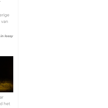
r
erige
m van
in lossy
ar
nd het