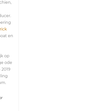
chien,
ducer.
pering
rick
Boat en
jk op
ge ode
n 2019
ling
um.
sy