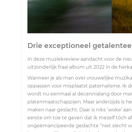
Drie exceptioneel getalente
In deze muziekreview aandacht voor de nie
uitzonderlijk fraai album uit 2022 in de herk
Wanneer je als man over vrouwelijke muzikante
oppassen voor misplaatst paternalisme. Ik d
wordt nu eenmaal al decennialang door mann
platenmaatschappijen. Maar anderzijds is he
maken naar geslacht. Daar is niks ‘woke’ aa
eerste om toe te geven dat ik mezelf tóch 
ongeëmancipeerde gedachte “niet slecht voor