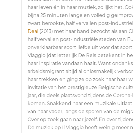
haar leven én in haar muziek, zo lijkt het. O
bijna 25 minuten lange en volledig geïmprov
zwart berookte, half vervallen post-industr
Deal
(2013) met haar band bezocht als aan Ch
half vervallen post-industriële steden van Eu
onverklaarbaar soort liefde uit voor dat so
Viaggio (dat letterlijk De Reis betekent in h
haar inspiratie vandaan haalt. Want ondanks 
arbeidsmigrant altijd al onlosmakelijk verb
haar trekken en ging ze op zoek naar haar wor
invitatie van het prestigieuze Belgische cul
jaar, die deels plaatsvond tijdens de Coron
komen. Snakkend naar een muzikale uitlaat
van haar vader, langs de sporen van de migrati
Over op zoek gaan naar jezelf. En over tijdens
De muziek op Il Viaggio heeft weinig meer me