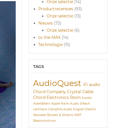
Onze selectie
(14)
Productrecensies
(93)
Onze selectie
(13)
Nieuws
(72)
Onze selectie
(6)
to the MAX
(14)
Technologie
(15)
TAGS
AudioQuest
iFi audio
Chord Company
Crystal Cable
Chord Electronics
Roon
Auralic
Astell&Kern
Apple
Naim Audio
Siltech
Lehmann
Campfire Audio
English Electric
Sbooster
Bowers & Wilkins
WBT
Bassocontinuo