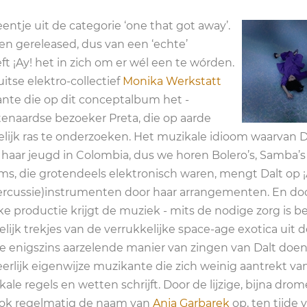
eentje uit de categorie ‘one that got away’.
en gereleased, dus van een ‘echte’
ft ¡Ay! het in zich om er wél een te wórden.
itse elektro-collectief
Monika Werkstatt
te die op dit conceptalbum het -
itenaardse bezoeker Preta, die op aarde
ijk ras te onderzoeken. Het muzikale idioom waarvan D
 haar jeugd in Colombia, dus we horen Bolero’s, Samba’s
s, die grotendeels elektronisch waren, mengt Dalt op ¡
percussie)instrumenten door haar arrangementen. En do
ke productie krijgt de muziek - mits de nodige zorg is b
lijk trekjes van de verrukkelijke space-age exotica uit d
de enigszins aarzelende manier van zingen van Dalt doe
eerlijk eigenwijze muzikante die zich weinig aantrekt va
le regels en wetten schrijft. Door de lijzige, bijna drom
ook regelmatig de naam van
Anja Garbarek
op, ten tijde 