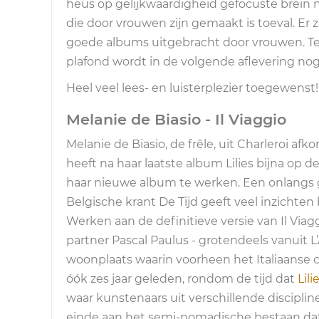
heus op gelijkwaardigheid gefocuste brein m
die door vrouwen zijn gemaakt is toeval. E
goede albums uitgebracht door vrouwen. Tev
plafond wordt in de volgende aflevering nog
Heel veel lees- en luisterplezier toegewenst!
Melanie de Biasio - Il Viaggio
Melanie de Biasio, de frêle, uit Charleroi af
heeft na haar laatste album Lilies bijna op 
haar nieuwe album te werken. Een onlangs
Belgische krant De Tijd geeft veel inzichten
Werken aan de definitieve versie van Il Via
partner Pascal Paulus - grotendeels vanuit
woonplaats waarin voorheen het Italiaanse co
óók zes jaar geleden, rondom de tijd dat
Lili
waar kunstenaars uit verschillende discipl
einde aan het semi-nomadische bestaan dat z