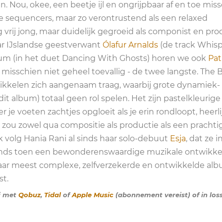
en. Nou, okee, een beetje ijl en ongrijpbaar af en toe miss
 sequencers, maar zo verontrustend als een relaxed
vrij jong, maar duidelijk gegroeid als componist en pro
aar IJslandse geestverwant
Ólafur Arnalds
(de track Whis
lbum (in het duet Dancing With Ghosts) horen we ook
Pat
- misschien niet geheel toevallig - de twee langste. The 
ikkelen zich aangenaam traag, waarbij grote dynamiek-
it album) totaal geen rol spelen. Het zijn pastelkleurige
je voeten zachtjes opgloeit als je erin rondloopt, heerli
 zou zowel qua compositie als productie als een prachti
 volg Hania Rani al sinds haar solo-debuut
Esja
, dat ze i
jd sinds toen een bewonderenswaardige muzikale ontwikke
ar meest complexe, zelfverzekerde en ontwikkelde alb
st.
ni met
Qobuz
,
Tidal
of
Apple Music
(abonnement vereist) of in los