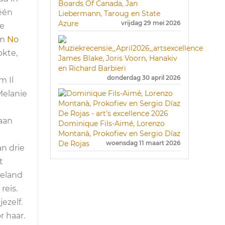
Boards Of Canada, Jan
 één
Liebermann, Taroug en State
Azure
vrijdag 29 mei 2026
de
um
No
okte,
James Blake, Joris Voorn, Hanakiv
en Richard Barbieri
donderdag 30 april 2026
m Il
Melanie
 aan
Dominique Fils-Aimé, Lorenzo
Montanà, Prokofiev en Sergio Díaz
De Rojas
woensdag 11 maart 2026
an drie
t
teland
reis.
ezelf.
r haar.