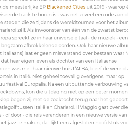
ok de meesterlijke EP
Blackened Cities
uit 2016 - waarop
iseerde track te horen is - was net zoveel een ode aan 
iële steden die ze tijdens de wereldtournee voor het alb
arleroi zélf. Als inwoonster van één van de zwartst bero
ropa spreekt ze in haar universele taal - de muziek - een
ort langzaam afbrokkelende oorden. Ook haar nieuwe albu
et Italiaans) laat er geen misverstand over bestaan waar 
dat haar eigen leven als dochter van een Italiaanse
onden was met haar nieuwe huis L’ALBA, bleef de wereld
tels in Italië. Niet geheel toevallig overigens, maar op
tuurfestival Europalia. Na een uitputtende verbouwing v
a-lockdowns, kon die uitdaging niet op een beter momen
klep begon zij met de zoektocht terug naar het geboor
egolf tussen Italië en Charleroi. Il Viaggio gaat over die 
 - of door - die reis veranderen in een nieuwe versie van j
t jazz te maken, dat lijkt een afgesloten hoofdstuk voo