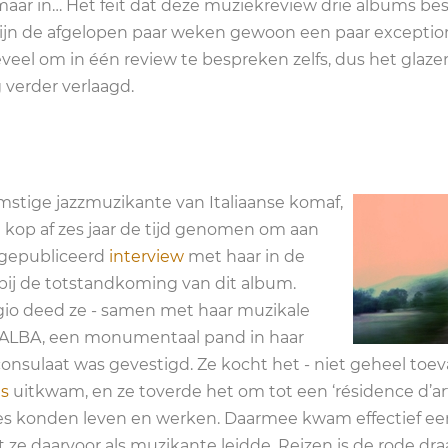
aar in… Het feit dat deze muziekreview drie albums besc
r zijn de afgelopen paar weken gewoon een paar exceptio
eel om in één review te bespreken zelfs, dus het glaze
 verder verlaagd.
komstige jazzmuzikante van Italiaanse komaf,
de kop af zes jaar de tijd genomen om aan
 gepubliceerd
interview
met haar in de
 bij de totstandkoming van dit album.
ggio deed ze - samen met haar muzikale
 L’ALBA, een monumentaal pand in haar
nsulaat was gevestigd. Ze kocht het - niet geheel toeval
es
uitkwam, en ze toverde het om tot een ‘résidence d’art
ines konden leven en werken. Daarmee kwam effectief ee
e daarvoor als muzikante leidde. Reizen is de rode dra