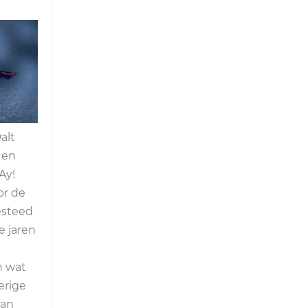
alt
 en
Ay!
or de
esteed
e jaren
n
n wat
erige
van