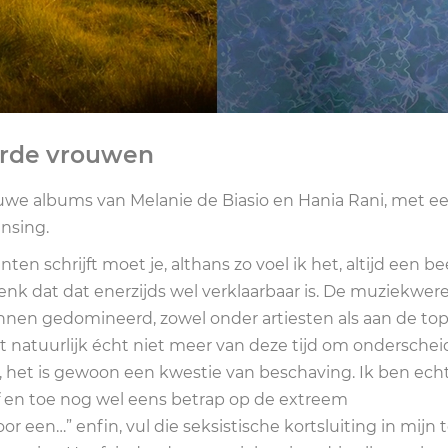
erde vrouwen
uwe albums van Melanie de Biasio en Hania Rani, met e
ansing.
n schrijft moet je, althans zo voel ik het, altijd een be
enk dat dat enerzijds wel verklaarbaar is. De muziekwer
en gedomineerd, zowel onder artiesten als aan de top 
t natuurlijk écht niet meer van deze tijd om onderschei
n, het is gewoon een kwestie van beschaving. Ik ben ech
af en toe nog wel eens betrap op de extreem
 een…” enfin, vul die seksistische kortsluiting in mijn 