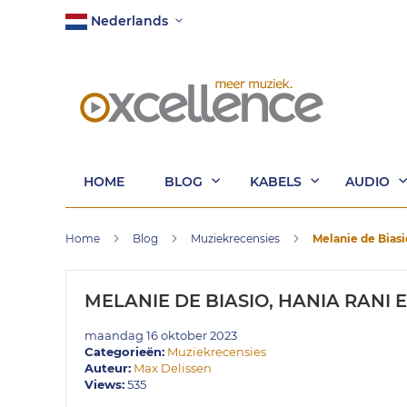
Ga
Taal
Nederlands
naar
de
inhoud
HOME
BLOG
KABELS
AUDIO
Home
Blog
Muziekrecensies
Melanie de Biasi
MELANIE DE BIASIO, HANIA RANI 
maandag 16 oktober 2023
Categorieën:
Muziekrecensies
Auteur:
Max Delissen
Views:
535