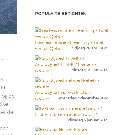
POPULAIRE BERICHTEN
Lossless online streaming - Tidal
versus Qobuz
vrijdag 26 april 2019
en
AudioQuest HDMI 2.1 kabels -
review
dinsdag 29 juni 2021
etje
eld
AudioQuest netwerkkabels -
bij de
review
woensdag 3 december 2014
d te
ter de
Last van brommende trafo's?
dinsdag 5 januari 2021
toch