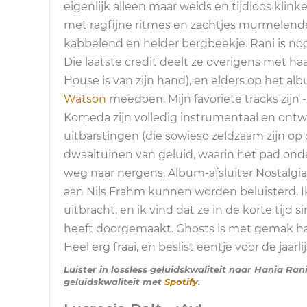
eigenlijk alleen maar weids en tijdloos klink
met ragfijne ritmes en zachtjes murmelende
kabbelend en helder bergbeekje. Rani is nog 
Die laatste credit deelt ze overigens met h
House is van zijn hand), en elders op het a
Watson
meedoen. Mijn favoriete tracks zijn 
Komeda zijn volledig instrumentaal en ontw
uitbarstingen (die sowieso zeldzaam zijn op d
dwaaltuinen van geluid, waarin het pad onder 
weg naar nergens. Album-afsluiter Nostalgia
aan Nils Frahm kunnen worden beluisterd. Ik
uitbracht, en ik vind dat ze in de korte ti
heeft doorgemaakt. Ghosts is met gemak ha
Heel erg fraai, en beslist eentje voor de jaarlij
Luister in lossless geluidskwaliteit naar Hania Ra
geluidskwaliteit met
Spotify
.