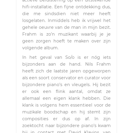
actieve beluistering op een uitstekende
hifi-installatie. Een fijne ontdekking dus,
die me sindsdien niet meer heeft
losgelaten. Inmiddels heb ik vrijwel het
gehele oeuvre van de man in mijn bezit.
Frahm is zo’n muzikant waarbij je je
geen zorgen hoeft te maken over zijn
volgende album.
In het geval van So/o is er nóg iets
bijzonders aan de hand. Nils Frahm
heeft zich de laatste jaren opgeworpen
als een soort conservator en curator voor
bijzondere piano’s en vleugels. Hij bezit
er ook een flink aantal, omdat ze
allemaal een eigen klank hebben. Die
klank is volgens hem essentieel voor de
muzikale boodschap en hij stemt zijn
composities er dus op af. In zijn
zoektocht naar bijzondere piano’s kwam
hij in contact met David Klavins, van