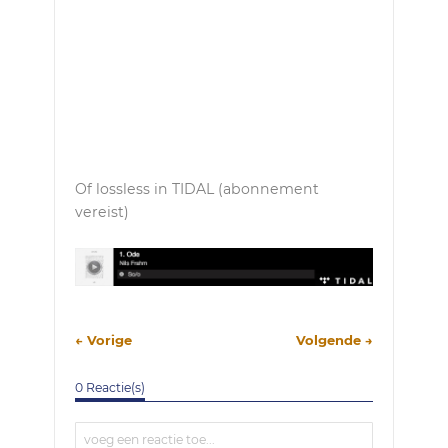
Of lossless in TIDAL (abonnement
vereist)
← Vorige
Volgende →
0 Reactie(s)