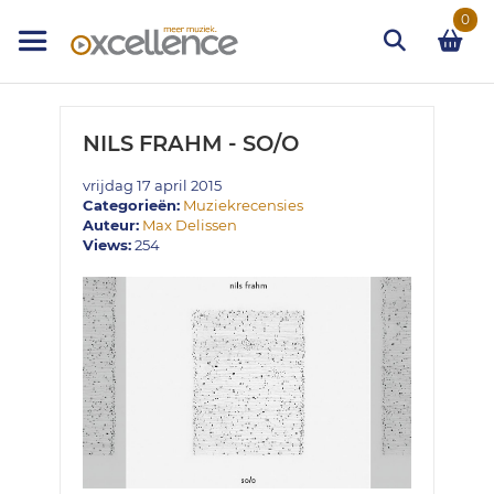
Ga
0
naar
de
inhoud
Zoek
NILS FRAHM - SO/O
vrijdag 17 april 2015
Categorieën:
Muziekrecensies
Auteur:
Max Delissen
Views:
254