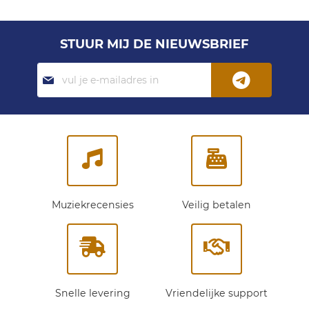
STUUR MIJ DE NIEUWSBRIEF
Abonneer
je
op
onze
nieuwsbrief:
Muziekrecensies
Veilig betalen
Snelle levering
Vriendelijke support