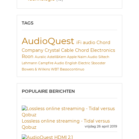
TAGS
AudioQuest
iFi audio
Chord
Company
Crystal Cable
Chord Electronics
Roon
Auralic
Astell&Kern
Apple
Naim Audio
Siltech
Lehmann
Campfire Audio
English Electric
Sbooster
Bowers & Wilkins
WBT
Bassocontinuo
POPULAIRE BERICHTEN
Lossless online streaming - Tidal versus
Qobuz
vrijdag 26 april 2019