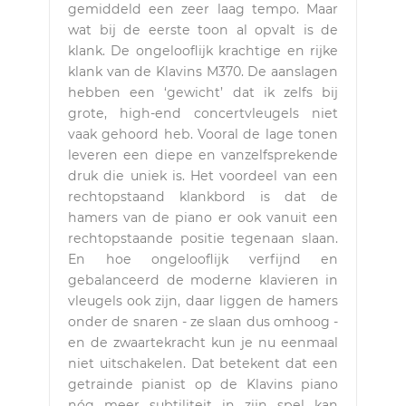
gemiddeld een zeer laag tempo. Maar
wat bij de eerste toon al opvalt is de
klank. De ongelooflijk krachtige en rijke
klank van de Klavins M370. De aanslagen
hebben een ‘gewicht’ dat ik zelfs bij
grote, high-end concertvleugels niet
vaak gehoord heb. Vooral de lage tonen
leveren een diepe en vanzelfsprekende
druk die uniek is. Het voordeel van een
rechtopstaand klankbord is dat de
hamers van de piano er ook vanuit een
rechtopstaande positie tegenaan slaan.
En hoe ongelooflijk verfijnd en
gebalanceerd de moderne klavieren in
vleugels ook zijn, daar liggen de hamers
onder de snaren - ze slaan dus omhoog -
en de zwaartekracht kun je nu eenmaal
niet uitschakelen. Dat betekent dat een
getrainde pianist op de Klavins piano
nóg meer subtiliteit in zijn spel kan