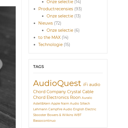
Onze selectie
(14)
Productrecensies
(93)
Onze selectie
(13)
Nieuws
(72)
Onze selectie
(6)
to the MAX
(14)
Technologie
(15)
TAGS
AudioQuest
iFi audio
Chord Company
Crystal Cable
Chord Electronics
Roon
Auralic
Astell&Kern
Apple
Naim Audio
Siltech
Lehmann
Campfire Audio
English Electric
Sbooster
Bowers & Wilkins
WBT
Bassocontinuo