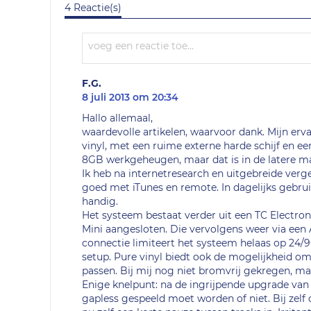
4 Reactie(s)
F.G.
8 juli 2013 om 20:34
Hallo allemaal,
waardevolle artikelen, waarvoor dank. Mijn erva
vinyl, met een ruime externe harde schijf en 
8GB werkgeheugen, maar dat is in de latere mac
Ik heb na internetresearch en uitgebreide verg
goed met iTunes en remote. In dagelijks gebr
handig.
Het systeem bestaat verder uit een TC Electron
Mini aangesloten. Die vervolgens weer via een 
connectie limiteert het systeem helaas op 24/96
setup. Pure vinyl biedt ook de mogelijkheid o
passen. Bij mij nog niet bromvrij gekregen, maa
Enige knelpunt: na de ingrijpende upgrade van 
gapless gespeeld moet worden of niet. Bij zel