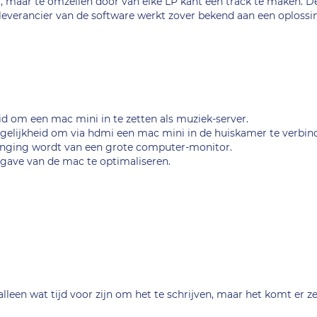
ant, maar te omzeilen door van elke LP kant één track te maken. De
- leverancier van de software werkt zover bekend aan een oplossi
d om een mac mini in te zetten als muziek-server.
ogelijkheid om via hdmi een mac mini in de huiskamer te verbi
vanging wordt van een grote computer-monitor.
gave van de mac te optimaliseren.
alleen wat tijd voor zijn om het te schrijven, maar het komt er ze