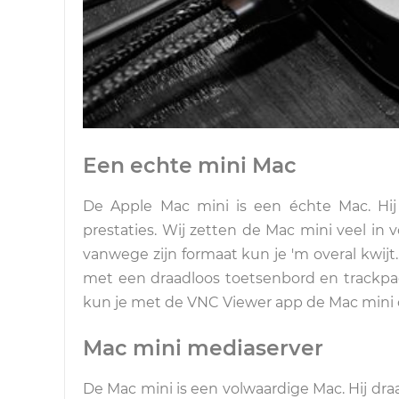
Een echte mini Mac
De Apple Mac mini is een échte Mac. Hij 
prestaties. Wij zetten de Mac mini veel in 
vanwege zijn formaat kun je 'm overal kwijt
met een draadloos toetsenbord en trackpad 
kun je met de VNC Viewer app de Mac mini 
Mac mini mediaserver
De Mac mini is een volwaardige Mac. Hij dra