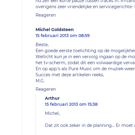
nu zelf een korte pauze tussen tracks in. Irrit
overigens zeer vriendelijke en servicegerichte
Reageren
Michel Goldsteen
15 februari 2013 om 08:59
Beste,
Een goede eerste toelichting op de mogelijkhei
Wellicht kun je in een vervolg ingaan op de m
het tv-scherm, zodat dit een volwaardige ver
En op app.'s als Pure Music om de muziek-weer
Succes met deze artikelen reeks,
M.G.
Reageren
Arthur
15 februari 2013 om 15:38
Michel,
Dat zit ook zeker in de planning... Er moet 