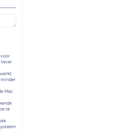
 voor
liever
 werkt
r minder
 de Mac
nkende
oe te
iek
 systeem