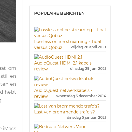
POPULAIRE BERICHTEN
Lossless online streaming - Tidal
versus Qobuz
vrijdag 26 april 2019
AudioQuest HDMI 2.1 kabels -
gaat om
review
dinsdag 29 juni 2021
til, en
iten en
AudioQuest netwerkkabels -
ad hebt
review
woensdag 3 december 2014
.
Last van brommende trafo's?
dinsdag 5 januari 2021
e iMacs