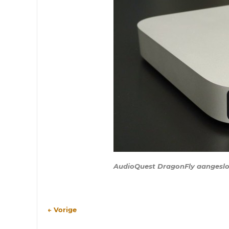
AudioQuest DragonFly aangeslo
← Vorige