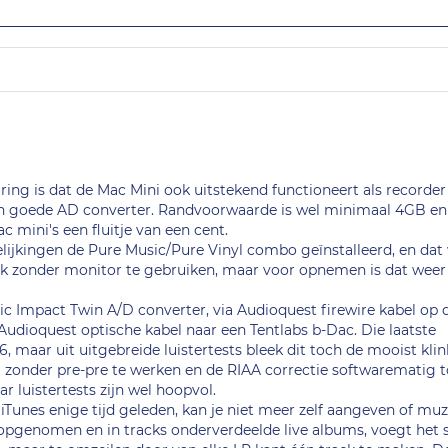
ring is dat de Mac Mini ook uitstekend functioneert als recorder
een goede AD converter. Randvoorwaarde is wel minimaal 4GB en 
 mini's een fluitje van een cent.
elijkingen de Pure Music/Pure Vinyl combo geïnstalleerd, en dat
uik zonder monitor te gebruiken, maar voor opnemen is dat wee
ic Impact Twin A/D converter, via Audioquest firewire kabel op
Audioquest optische kabel naar een Tentlabs b-Dac. Die laatste
, maar uit uitgebreide luistertests bleek dit toch de mooist kli
m zonder pre-pre te werken en de RIAA correctie softwarematig t
r luistertests zijn wel hoopvol.
iTunes enige tijd geleden, kan je niet meer zelf aangeven of muz
f opgenomen en in tracks onderverdeelde live albums, voegt het