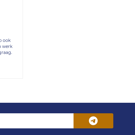
eb ook
h werk
graag.