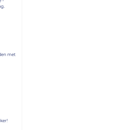
 -
ng.
nden met
ker!