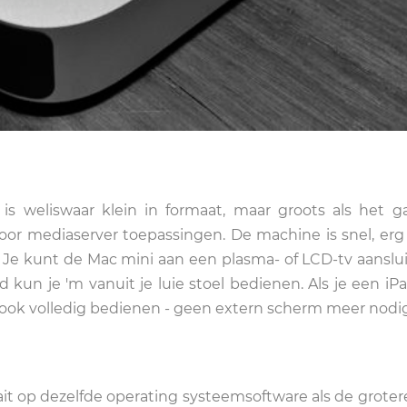
is weliswaar klein in formaat, maar groots als het 
voor mediaserver toepassingen. De machine is snel, erg s
. Je kunt de Mac mini aan een plasma- of LCD-tv aanslu
kun je 'm vanuit je luie stoel bedienen. Als je een iP
ook volledig bedienen - geen extern scherm meer nodig
ait op dezelfde operating systeemsoftware als de groter