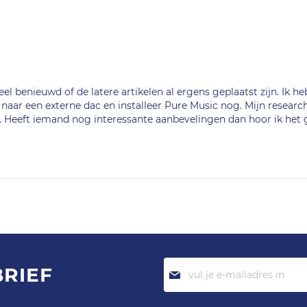
eel benieuwd of de latere artikelen al ergens geplaatst zijn. Ik h
naar een externe dac en installeer Pure Music nog. Mijn researc
d. Heeft iemand nog interessante aanbevelingen dan hoor ik het 
Abonneer
BRIEF
je
op
onze