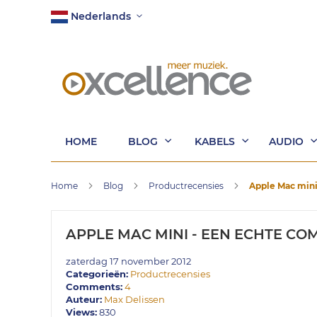
Ga
Taal
Nederlands
naar
de
inhoud
HOME
BLOG
KABELS
AUDIO
Home
Blog
Productrecensies
Apple Mac mini
APPLE MAC MINI - EEN ECHTE CO
zaterdag 17 november 2012
Categorieën:
Productrecensies
Comments:
4
Auteur:
Max Delissen
Views:
830