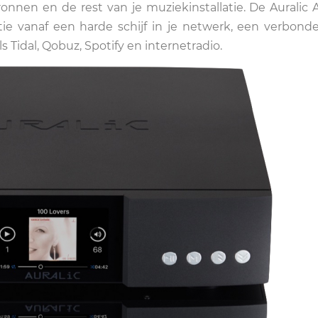
ronnen en de rest van je muziekinstallatie. De Auralic A
tie vanaf een harde schijf in je netwerk, een verbon
s Tidal, Qobuz, Spotify en internetradio.