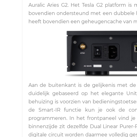
Auralic Aries G2. Het Tesla G2 platform is 
bovendien ondersteund met een dubbele h
heeft bovendien een geheugencache van maa
Aan de buitenkant is de gelijkenis met de
duidelijk gebaseerd op het elegante Uni
behuizing is voorzien van bedieningstoets
de Smart-IR functie kun je ook de com
programmeren. In het frontpaneel vind je h
binnenzijde zit dezelfde Dual Linear Purer-
digitale circuit worden daarmee volledig g