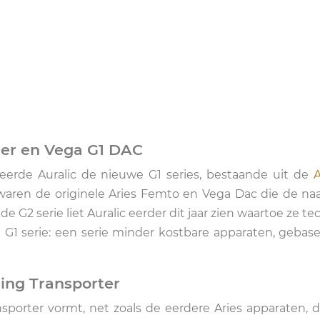
mer en Vega G1 DAC
erde Auralic de nieuwe G1 series, bestaande uit de
A
waren de originele Aries Femto en Vega Dac die de n
de G2 serie liet Auralic eerder dit jaar zien waartoe ze t
de G1 serie: een serie minder kostbare apparaten, gebas
ming Transporter
nsporter vormt, net zoals de eerdere Aries apparaten, 