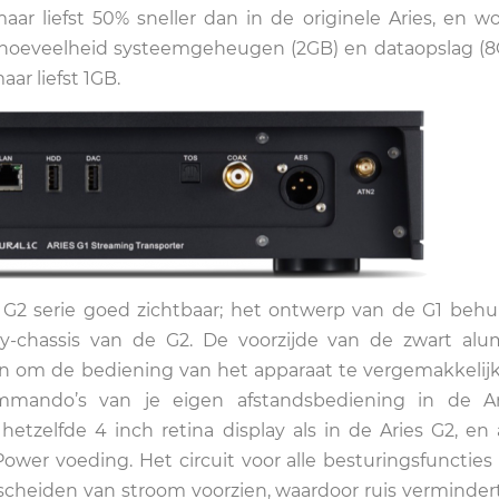
maar liefst 50% sneller dan in de originele Aries, en w
oeveelheid systeemgeheugen (2GB) en dataopslag (8
r liefst 1GB.
 G2 serie goed zichtbaar; het ontwerp van de G1 behui
ty-chassis van de G2. De voorzijde van de zwart al
en om de bediening van het apparaat te vergemakkelijk
mando’s van je eigen afstandsbediening in de Ar
etzelfde 4 inch retina display als in de Aries G2, en
Power voeding. Het circuit voor alle besturingsfuncties
escheiden van stroom voorzien, waardoor ruis verminder