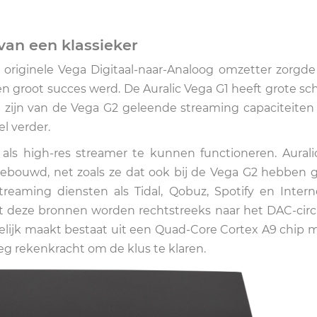
van een klassieker
s originele Vega Digitaal-naar-Analoog omzetter zorgde
een groot succes werd. De Auralic Vega G1 heeft grote s
t zijn van de Vega G2 geleende streaming capaciteiten 
l verder.
als high-res streamer te kunnen functioneren. Aurali
 gebouwd, net zoals ze dat ook bij de Vega G2 hebben 
reaming diensten als Tidal, Qobuz, Spotify en Intern
t deze bronnen worden rechtstreeks naar het DAC-circ
gelijk maakt bestaat uit een Quad-Core Cortex A9 chip 
 rekenkracht om de klus te klaren.