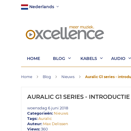
Ga
Taal
Nederlands
naar
de
inhoud
HOME
BLOG
KABELS
AUDIO
Home
Blog
Nieuws
Auralic G1 series - introd
AURALIC G1 SERIES - INTRODUCTIE
woensdag 6 juni 2018
Categorieën:
Nieuws
Tags:
Auralic
Auteur:
Max Delissen
Views:
360