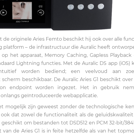
 de originele Aries Femto beschikt hij ook over alle func
platform – de infrastructuur die Auralic heeft ontworp
en op het apparaat, Memory Caching, Gapless Playback 
daard Lightning functies. Met de Auralic DS app (iOS) 
intuïtief worden bediend; een veelvoud aan zo
scherm beschikbaar. De Auralic Aries G1 beschikt over 
oon endpoint worden ingezet. Het in gebruik ne
e onlangs geïntroduceerde webapplicatie.
et mogelijk zijn geweest zonder de technologische ken
k dat zowel de functionaliteit als de geluidskwaliteit f
eld geschikt om bestanden tot DSD512 en PCM 32-bit/384
 van de Aries G1 is in feite hetzelfde als van het topmo