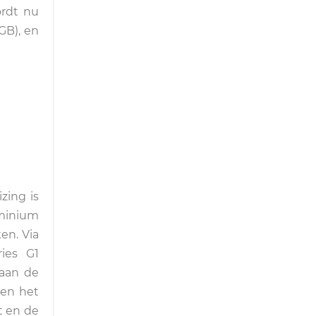
ordt nu
GB), en
zing is
uminium
en. Via
ies G1
 aan de
 en het
t en de