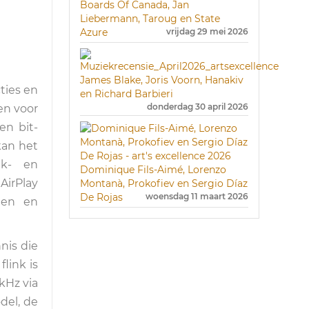
Boards Of Canada, Jan
Liebermann, Taroug en State
Azure
vrijdag 29 mei 2026
James Blake, Joris Voorn, Hanakiv
ties en
en Richard Barbieri
donderdag 30 april 2026
en voor
en bit-
kan het
ek- en
Dominique Fils-Aimé, Lorenzo
AirPlay
Montanà, Prokofiev en Sergio Díaz
De Rojas
woensdag 11 maart 2026
men en
nis die
link is
kHz via
del, de