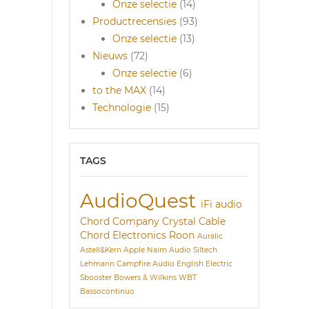
Onze selectie
(14)
Productrecensies
(93)
Onze selectie
(13)
Nieuws
(72)
Onze selectie
(6)
to the MAX
(14)
Technologie
(15)
TAGS
AudioQuest
iFi audio
Chord Company
Crystal Cable
Chord Electronics
Roon
Auralic
Astell&Kern
Apple
Naim Audio
Siltech
Lehmann
Campfire Audio
English Electric
Sbooster
Bowers & Wilkins
WBT
Bassocontinuo