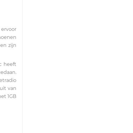
 ervoor
choenen
en zijn
c heeft
gedaan.
etradio
uit van
met 1GB