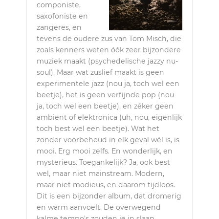
componiste,
saxofoniste en
zangeres, en
tevens de oudere zus van Tom Misch, die
zoals kenners weten óók zeer bijzondere
muziek maakt (psychedelische jazzy nu-
soul). Maar wat zuslief maakt is geen
experimentele jazz (nou ja, toch wel een
beetje), het is geen verfijnde pop (nou
ja, toch wel een beetje), en zéker geen
ambient of elektronica (uh, nou, eigenlijk
toch best wel een beetje). Wat het
zonder voorbehoud in elk geval wél is, is
mooi. Erg mooi zelfs. En wonderlijk, en
mysterieus. Toegankelijk? Ja, ook best
wel, maar niet mainstream. Modern,
maar niet modieus, en daarom tijdloos.
Dit is een bijzonder album, dat dromerig
en warm aanvoelt. De overwegend
kalme tempo’s zouden je in slaap