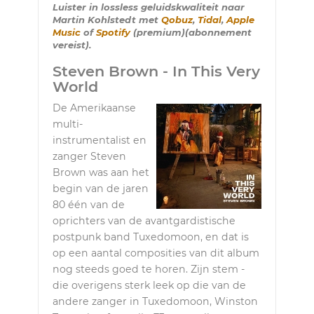
Luister in lossless geluidskwaliteit naar
Martin Kohlstedt met
Qobuz
,
Tidal
,
Apple
Music
of
Spotify
(premium)(abonnement
vereist).
Steven Brown - In This Very
World
De Amerikaanse
multi-
instrumentalist en
zanger Steven
Brown was aan het
begin van de jaren
80 één van de
oprichters van de avantgardistische
postpunk band Tuxedomoon, en dat is
op een aantal composities van dit album
nog steeds goed te horen. Zijn stem -
die overigens sterk leek op die van de
andere zanger in Tuxedomoon, Winston