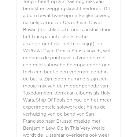
Tong - heeft op zijn 73e nog niks aan
bereikt en zeggingskracht verloren. Dit
album bevat twee opmerkelijke covers,
namelijk
Panic in Detroit
van David
Bowie (die stilistisch mooi aansluit door
het transparante akoestische
arrangement dat het hier krijgt), en
Waltz Nr.2
van Dmitri Shostakovich, wat
ondanks de puntgave uitvoering met
een mild-satirische hoempa-ondertoon
toch een beetje een vreemde eend in
de bijt is. Zijn eigen nummers zijn een
mooie mix van de middenperiode van
Tuxedomoon, denk aan albums als Holy
Wars, Ship Of Fools en You, en het meer
experimentele solowerk dat hij na de
verhuizing van de band van San
Francisco naar Brussel maakte met
Benjamin Lew. Op In This Very World
wordt de luisteraar overigens ook weer