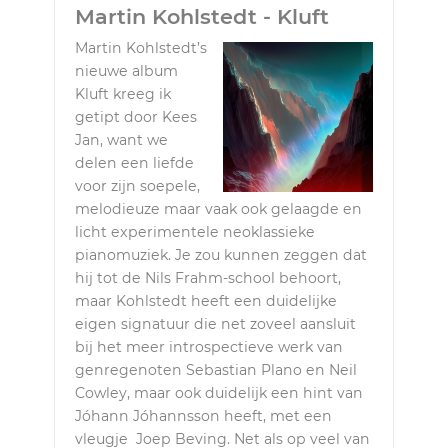
Martin Kohlstedt - Kluft
Martin Kohlstedt’s
nieuwe album
Kluft kreeg ik
getipt door Kees
Jan, want we
delen een liefde
voor zijn soepele,
melodieuze maar vaak ook gelaagde en
licht experimentele neoklassieke
pianomuziek. Je zou kunnen zeggen dat
hij tot de Nils Frahm-school behoort,
maar Kohlstedt heeft een duidelijke
eigen signatuur die net zoveel aansluit
bij het meer introspectieve werk van
genregenoten Sebastian Plano en Neil
Cowley, maar ook duidelijk een hint van
Jóhann Jóhannsson heeft, met een
vleugje Joep Beving. Net als op veel van