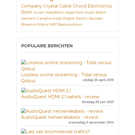
Company
Crystal Cable
Chord Electronics
Roon
Auralic
Astell&Kern
Apple
Naim Audio
Siltech
Lehmann
Campfire Audio
English Electric
Sbooster
Bowers & Wilkins
WBT
Bassocontinuo
POPULAIRE BERICHTEN
Lossless online streaming - Tidal versus
Qobuz
vrijdag 26 april 2019
AudioQuest HDMI 2.1 kabels - review
dinsdag 29 juni 2021
AudioQuest netwerkkabels - review
woensdag 3 december 2014