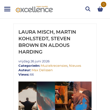
Ga
0
naar
de
inhoud
Zoek
LAURA MISCH, MARTIN
KOHLSTEDT, STEVEN
BROWN EN ALDOUS
HARDING
vrijdag 26 juni 2026
Categorieën:
Muziekrecensies
,
Nieuws
Auteur:
Max Delissen
Views:
66