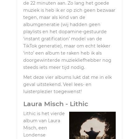
de 22 minuten aan. Zo lang het goede
muziek is heb ik er op zich geen bezwaar
tegen, maar als kind van de
albumgeneratie (wij hadden geen
playlists en het dopamine-gestuurde
‘instant gratification’ model van de
TikTok generatie), maar om echt lekker
‘into’ een album te raken heb ik als
doorgewinterde muziekIiefhebber nog
steeds iets meer tijd nodig.
Met deze vier albums lukt dat me in elk
geval uitstekend. Veel lees- en
luisterplezier toegewenst!
Laura Misch - Lithic
Lithic is het vierde
album van Laura
Misch, een
Londense