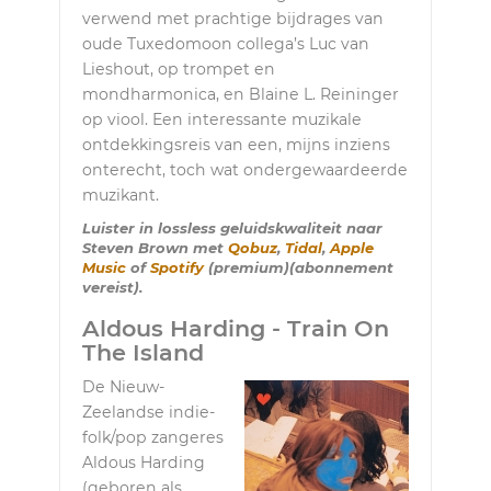
verwend met prachtige bijdrages van
oude Tuxedomoon collega’s Luc van
Lieshout, op trompet en
mondharmonica, en Blaine L. Reininger
op viool. Een interessante muzikale
ontdekkingsreis van een, mijns inziens
onterecht, toch wat ondergewaardeerde
muzikant.
Luister in lossless geluidskwaliteit naar
Steven Brown met
Qobuz
,
Tidal
,
Apple
Music
of
Spotify
(premium)(abonnement
vereist).
Aldous Harding - Train On
The Island
De Nieuw-
Zeelandse indie-
folk/pop zangeres
Aldous Harding
(geboren als