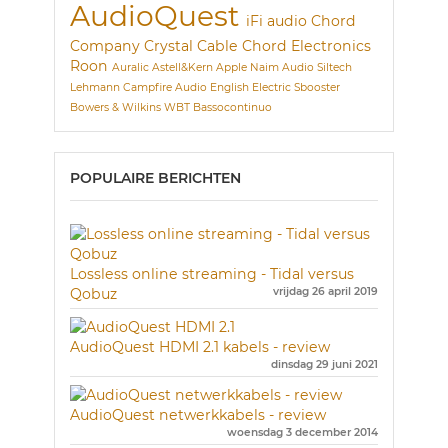
AudioQuest
iFi audio
Chord
Company
Crystal Cable
Chord Electronics
Roon
Auralic
Astell&Kern
Apple
Naim Audio
Siltech
Lehmann
Campfire Audio
English Electric
Sbooster
Bowers & Wilkins
WBT
Bassocontinuo
POPULAIRE BERICHTEN
Lossless online streaming - Tidal versus
Qobuz
vrijdag 26 april 2019
AudioQuest HDMI 2.1 kabels - review
dinsdag 29 juni 2021
AudioQuest netwerkkabels - review
woensdag 3 december 2014