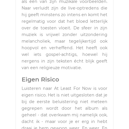
als één van zijn muzikale voorbeelden.
Naar verluidt zijn de live-optredens die
hij geeft minstens zo intens en komt het
regelmatig voor dat het bloed letterlijk
over de toesten vloeit. De sfeer in zijn
muziek is vrijwel zonder uitzondering
melancholiek, maar tegelijkertijd ook
hoopvol en verheffend. Het heeft ook
wel iets gospel-achtigs, hoewel hij
nergens in zijn teksten écht blijk geeft
van een religieuze motivatie.
Eigen Risico
Luisteren naar At Least For Now is voor
eigen risico. Het is niet uitgesloten dat je
bij de eerste beluistering niet meteen
gegrepen wordt door het album als
geheel - dat overkwam mij namelijk ook,
dacht ik - maar voor je er erg in hebt
draai je hem gewoon weer. En weer. En