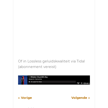
Of in Lossless geluidskwaliteit via Tidal
(abonnement vereist)
← Vorige
Volgende →