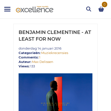
Ga
0
naar
de
inhoud
Zoek
BENJAMIN CLEMENTINE - AT
LEAST FOR NOW
donderdag 14 januari 2016
Categorieën:
Muziekrecensies
Comments:
1
Auteur:
Max Delissen
Views:
133