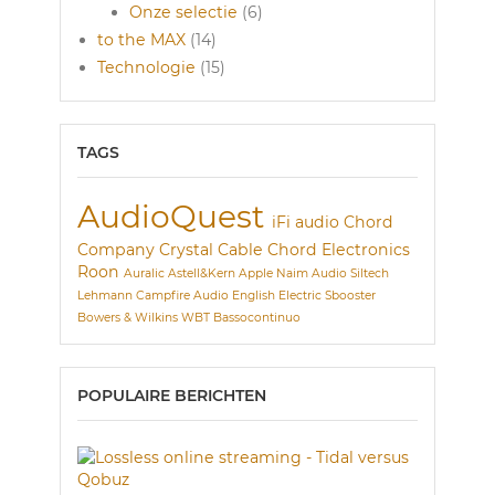
Onze selectie
(6)
to the MAX
(14)
Technologie
(15)
TAGS
AudioQuest
iFi audio
Chord
Company
Crystal Cable
Chord Electronics
Roon
Auralic
Astell&Kern
Apple
Naim Audio
Siltech
Lehmann
Campfire Audio
English Electric
Sbooster
Bowers & Wilkins
WBT
Bassocontinuo
POPULAIRE BERICHTEN