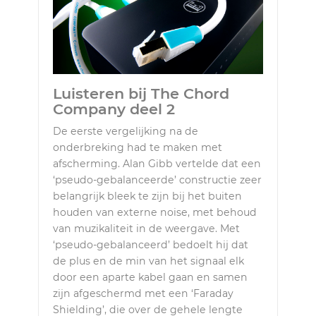
Luisteren bij The Chord
Company deel 2
De eerste vergelijking na de
onderbreking had te maken met
afscherming. Alan Gibb vertelde dat een
‘pseudo-gebalanceerde’ constructie zeer
belangrijk bleek te zijn bij het buiten
houden van externe noise, met behoud
van muzikaliteit in de weergave. Met
‘pseudo-gebalanceerd’ bedoelt hij dat
de plus en de min van het signaal elk
door een aparte kabel gaan en samen
zijn afgeschermd met een ‘Faraday
Shielding’, die over de gehele lengte