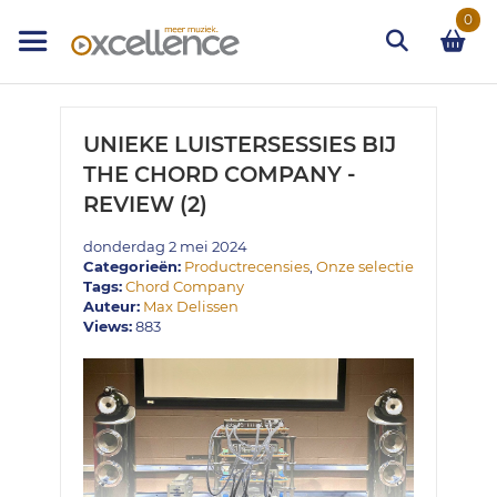
Ga
0
naar
de
inhoud
Zoek
UNIEKE LUISTERSESSIES BIJ
THE CHORD COMPANY -
REVIEW (2)
donderdag 2 mei 2024
Categorieën:
Productrecensies
,
Onze selectie
Tags:
Chord Company
Auteur:
Max Delissen
Views:
883