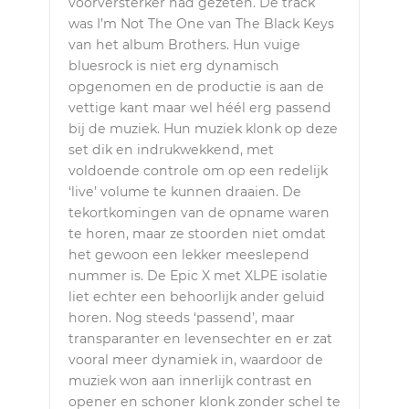
voorversterker had gezeten. De track
was I’m Not The One van The Black Keys
van het album Brothers. Hun vuige
bluesrock is niet erg dynamisch
opgenomen en de productie is aan de
vettige kant maar wel héél erg passend
bij de muziek. Hun muziek klonk op deze
set dik en indrukwekkend, met
voldoende controle om op een redelijk
‘live’ volume te kunnen draaien. De
tekortkomingen van de opname waren
te horen, maar ze stoorden niet omdat
het gewoon een lekker meeslepend
nummer is. De Epic X met XLPE isolatie
liet echter een behoorlijk ander geluid
horen. Nog steeds ‘passend’, maar
transparanter en levensechter en er zat
vooral meer dynamiek in, waardoor de
muziek won aan innerlijk contrast en
opener en schoner klonk zonder schel te