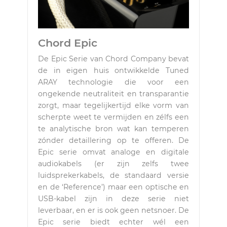
Chord Epic
De Epic Serie van Chord Company bevat
de in eigen huis ontwikkelde Tuned
ARAY technologie die voor een
ongekende neutraliteit en transparantie
zorgt, maar tegelijkertijd elke vorm van
scherpte weet te vermijden en zélfs een
te analytische bron wat kan temperen
zónder detaillering op te offeren. De
Epic serie omvat analoge en digitale
audiokabels (er zijn zelfs twee
luidsprekerkabels, de standaard versie
en de ‘Reference’) maar een optische en
USB-kabel zijn in deze serie niet
leverbaar, en er is ook geen netsnoer. De
Epic serie biedt echter wél een