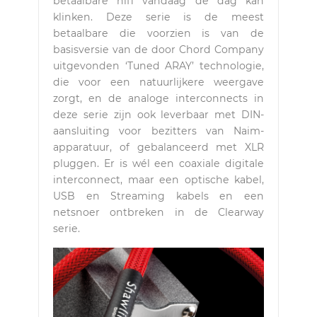
betaalbare hifi vandaag de dag kan
klinken. Deze serie is de meest
betaalbare die voorzien is van de
basisversie van de door Chord Company
uitgevonden ‘Tuned ARAY’ technologie,
die voor een natuurlijkere weergave
zorgt, en de analoge interconnects in
deze serie zijn ook leverbaar met DIN-
aansluiting voor bezitters van Naim-
apparatuur, of gebalanceerd met XLR
pluggen. Er is wél een coaxiale digitale
interconnect, maar een optische kabel,
USB en Streaming kabels en een
netsnoer ontbreken in de Clearway
serie.