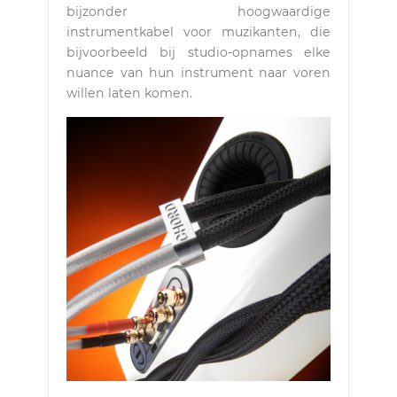
bijzonder hoogwaardige
instrumentkabel voor muzikanten, die
bijvoorbeeld bij studio-opnames elke
nuance van hun instrument naar voren
willen laten komen.