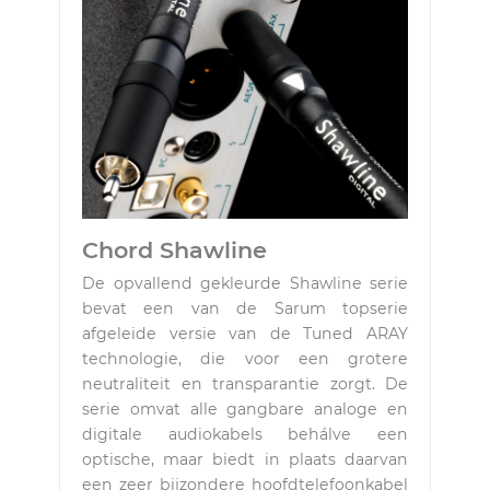
Chord Shawline
De opvallend gekleurde Shawline serie
bevat een van de Sarum topserie
afgeleide versie van de Tuned ARAY
technologie, die voor een grotere
neutraliteit en transparantie zorgt. De
serie omvat alle gangbare analoge en
digitale audiokabels behálve een
optische, maar biedt in plaats daarvan
een zeer bijzondere hoofdtelefoonkabel