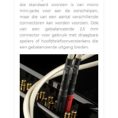
die standaard voorzien is van mono
mini-jacks voor aan de oorschelpen,
maar die van een aantal verschillende
connectoren kan worden voorzien. Oók
van een gebalanceerde 2.5 mm
connector voor gebruik met draagbare
spelers of hoofdtelefoonversterkers die
een gebalanceerde uitgang bieden.