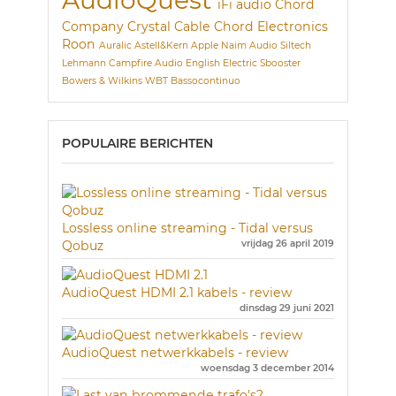
iFi audio
Chord
Company
Crystal Cable
Chord Electronics
Roon
Auralic
Astell&Kern
Apple
Naim Audio
Siltech
Lehmann
Campfire Audio
English Electric
Sbooster
Bowers & Wilkins
WBT
Bassocontinuo
POPULAIRE BERICHTEN
Lossless online streaming - Tidal versus
Qobuz
vrijdag 26 april 2019
AudioQuest HDMI 2.1 kabels - review
dinsdag 29 juni 2021
AudioQuest netwerkkabels - review
woensdag 3 december 2014