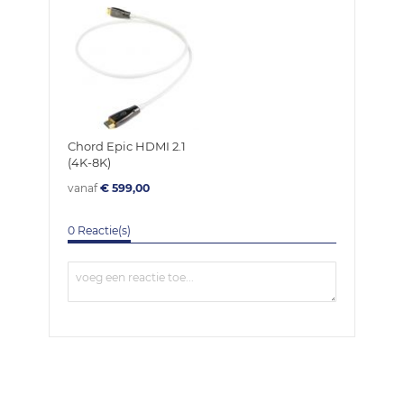
Chord Epic HDMI 2.1
(4K-8K)
vanaf
€ 599,00
0 Reactie(s)