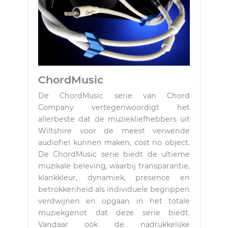
ChordMusic
De ChordMusic serie van Chord
Company vertegenwoordigt het
allerbeste dat de muziekliefhebbers uit
Wiltshire voor de meest verwende
audiofiel kunnen maken, cost no object.
De ChordMusic serie biedt de ultieme
muzikale beleving, waarbij transparantie,
klankkleur, dynamiek, presence en
betrokkenheid als individuele begrippen
verdwijnen en opgaan in het totale
muziekgenot dat deze serie biedt.
Vandaar ook de nadrukkelijke