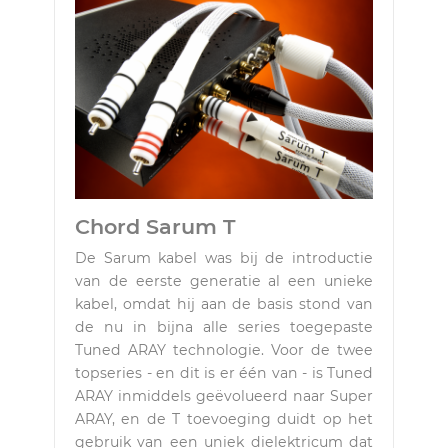
Chord Sarum T
De Sarum kabel was bij de introductie
van de eerste generatie al een unieke
kabel, omdat hij aan de basis stond van
de nu in bijna alle series toegepaste
Tuned ARAY technologie. Voor de twee
topseries - en dit is er één van - is Tuned
ARAY inmiddels geëvolueerd naar Super
ARAY, en de T toevoeging duidt op het
gebruik van een uniek dielektricum dat