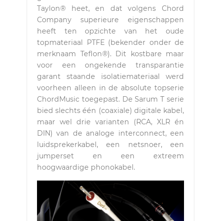
Taylon® heet, en dat volgens Chord
Company superieure eigenschappen
heeft ten opzichte van het oude
topmateriaal PTFE (bekender onder de
merknaam Teflon®). Dit kostbare maar
voor een ongekende transparantie
garant staande isolatiemateriaal werd
voorheen alleen in de absolute topserie
ChordMusic toegepast. De Sarum T serie
bied slechts één (coaxiale) digitale kabel,
maar wel drie varianten (RCA, XLR én
DIN) van de analoge interconnect, een
luidsprekerkabel, een netsnoer, een
jumperset en een extreem
hoogwaardige phonokabel.