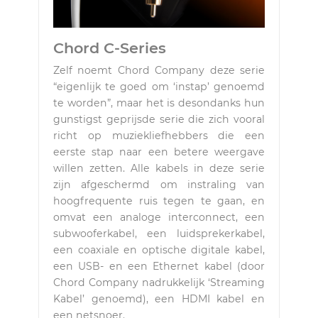
Chord C-Series
Zelf noemt Chord Company deze serie
“eigenlijk te goed om ‘instap’ genoemd
te worden”, maar het is desondanks hun
gunstigst geprijsde serie die zich vooral
richt op muziekliefhebbers die een
eerste stap naar een betere weergave
willen zetten. Alle kabels in deze serie
zijn afgeschermd om instraling van
hoogfrequente ruis tegen te gaan, en
omvat een analoge interconnect, een
subwooferkabel, een luidsprekerkabel,
een coaxiale en optische digitale kabel,
een USB- en een Ethernet kabel (door
Chord Company nadrukkelijk ‘Streaming
Kabel’ genoemd), een HDMI kabel en
een netsnoer.