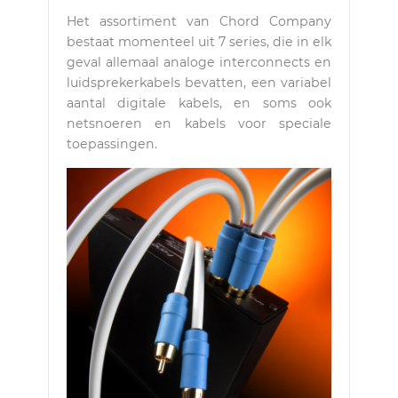
Het assortiment van Chord Company
bestaat momenteel uit 7 series, die in elk
geval allemaal analoge interconnects en
luidsprekerkabels bevatten, een variabel
aantal digitale kabels, en soms ook
netsnoeren en kabels voor speciale
toepassingen.