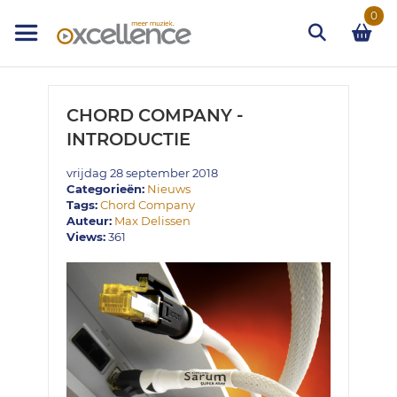
Ga
0
naar
de
inhoud
Zoek
CHORD COMPANY -
INTRODUCTIE
vrijdag 28 september 2018
Categorieën:
Nieuws
Tags:
Chord Company
Auteur:
Max Delissen
Views:
361