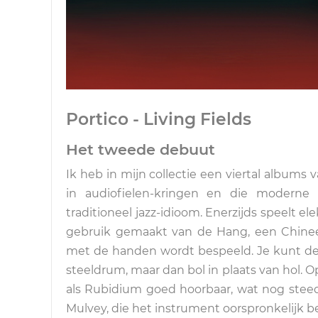
Portico - Living Fields
Het tweede debuut
Ik heb in mijn collectie een viertal albums
in audiofielen-kringen en die moderne
traditioneel jazz-idioom. Enerzijds speelt el
gebruik gemaakt van de Hang, een Chinees
met de handen wordt bespeeld. Je kunt de
steeldrum, maar dan bol in plaats van hol. O
als Rubidium goed hoorbaar, wat nog stee
Mulvey, die het instrument oorspronkelijk be