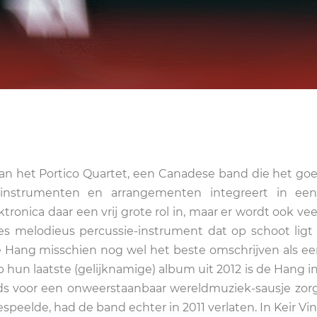
 van het Portico Quartet, een Canadese band die het go
 instrumenten en arrangementen integreert in ee
ektronica daar een vrij grote rol in, maar er wordt ook ve
 melodieus percussie-instrument dat op schoot ligt
 Hang misschien nog wel het beste omschrijven als ee
p hun laatste (gelijknamige) album uit 2012 is de Hang in
ds voor een onweerstaanbaar wereldmuziek-sausje zorg
speelde, had de band echter in 2011 verlaten. In Keir Vi