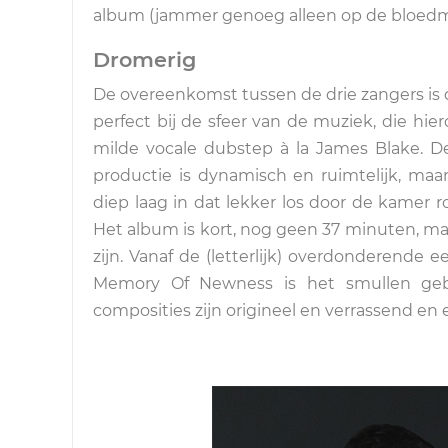
album (jammer genoeg alleen op de bloedmoo
Dromerig
De overeenkomst tussen de drie zangers is 
perfect bij de sfeer van de muziek, die hie
milde vocale dubstep à la James Blake. D
productie is dynamisch en ruimtelijk, maar
diep laag in dat lekker los door de kamer r
Het album is kort, nog geen 37 minuten, m
zijn. Vanaf de (letterlijk) overdonderende e
Memory Of Newness is het smullen geb
composities zijn origineel en verrassend en e