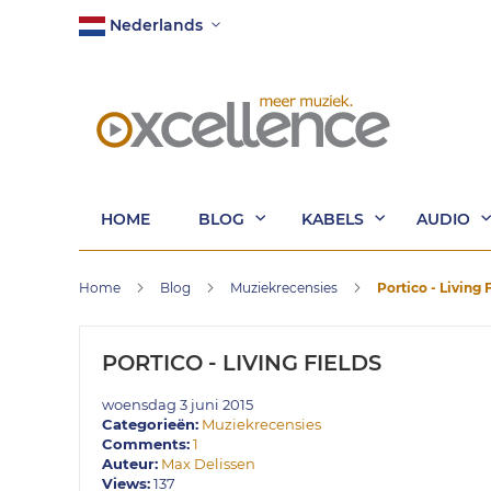
Ga
Taal
Nederlands
naar
de
inhoud
HOME
BLOG
KABELS
AUDIO
Home
Blog
Muziekrecensies
Portico - Living 
PORTICO - LIVING FIELDS
woensdag 3 juni 2015
Categorieën:
Muziekrecensies
Comments:
1
Auteur:
Max Delissen
Views:
137