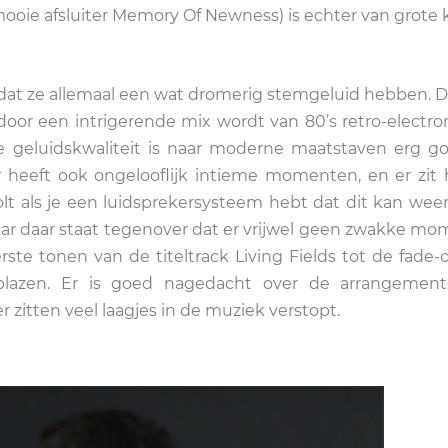
ie afsluiter Memory Of Newness) is echter van grote k
dat ze allemaal een wat dromerig stemgeluid hebben. D
rdoor een intrigerende mix wordt van 80’s retro-electro
e geluidskwaliteit is naar moderne maatstaven erg g
 heeft ook ongelooflijk intieme momenten, en er zit h
olt als je een luidsprekersysteem hebt dat dit kan wee
aar daar staat tegenover dat er vrijwel geen zwakke m
erste tonen van de titeltrack Living Fields tot de fade-
lazen. Er is goed nagedacht over de arrangement
r zitten veel laagjes in de muziek verstopt.