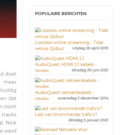
POPULAIRE BERICHTEN
Lossless online streaming - Tidal
versus Qobuz
vrijdag 26 april 2019
AudioQuest HDMI 2.1 kabels -
review
dinsdag 29 juni 2021
ed doet
n meer
elvuldig
AudioQuest netwerkkabels -
 en dat
review
woensdag 3 december 2014
n soort
Last van brommende trafo's?
 tracks
dinsdag 5 januari 2021
t. Nick
ne werd