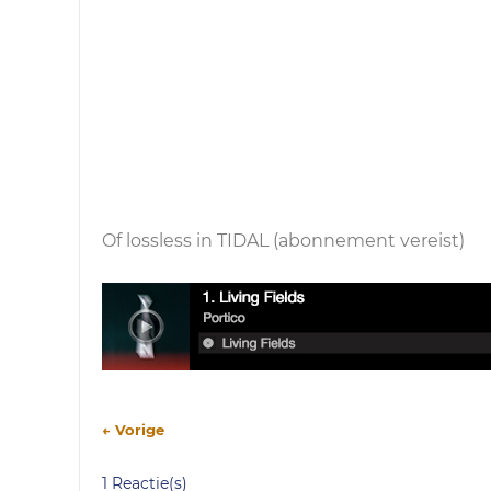
Of lossless in TIDAL (abonnement vereist)
← Vorige
1 Reactie(s)