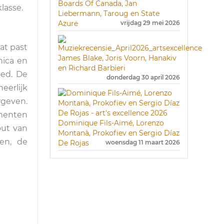
Boards Of Canada, Jan
lasse.
Liebermann, Taroug en State
Azure
vrijdag 29 mei 2026
at past
James Blake, Joris Voorn, Hanakiv
nica en
en Richard Barbieri
oed. De
donderdag 30 april 2026
eerlijk
rgeven.
omenten
Dominique Fils-Aimé, Lorenzo
out van
Montanà, Prokofiev en Sergio Díaz
en, de
De Rojas
woensdag 11 maart 2026