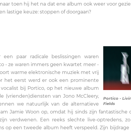
aar toen hij het na dat ene album ook weer voor gezie
n lastige keuze: stoppen of doorgaan?
 een paar radicale beslissingen waren
co - ze waren immers geen kwartet meer -
soort warme elektronische muziek met vrij
or het eerst werd er ook een prominente
 vocalist bij Portico, op het nieuwe album
de (vrienden)diensten van Jono McCleery,
Portico - Livi
en we natuurlijk van de alternatieve
Fields
 naam Jamie Woon op, omdat hij sinds zijn fantastische
ijn verdwenen. Een reeks slechte live-optredens, z
kans op een tweede album heeft verspeeld. Zijn bijdrage 