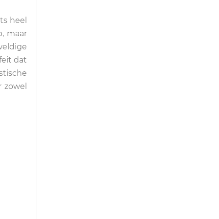
ts heel
p, maar
weldige
eit dat
stische
r zowel