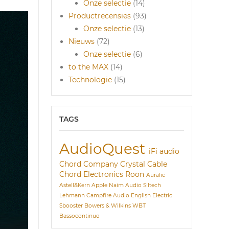
Onze selectie
(14)
Productrecensies
(93)
Onze selectie
(13)
Nieuws
(72)
Onze selectie
(6)
to the MAX
(14)
Technologie
(15)
TAGS
AudioQuest
iFi audio
Chord Company
Crystal Cable
Chord Electronics
Roon
Auralic
Astell&Kern
Apple
Naim Audio
Siltech
Lehmann
Campfire Audio
English Electric
Sbooster
Bowers & Wilkins
WBT
Bassocontinuo