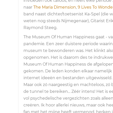
invloeden ook talloos, en heeft elke period
naar
The Maria Dimension
,
9 Lives To Wonde
band naast dichter/toetsenist Ka-Spel (die 
weten nog steeds Nijmegenaar), Gitarist Er
Raymond Steeg.
The Museum Of Human Happiness gaat - vanu
pandemie. Een zeer duistere periode waarin 
museum te bewonderen was. Het klinkt alsof
opgenomen. Het is daarom des te indrukwe
Museum Of Human Happiness de afgelopen twe
gekomen. De leden konden elkaar namelijk 
internet ideeën en bestanden uitgewisseld
Maar ook zó naargeestig en machteloos, zó 
de tunnel te bereiken… Zéér intens! Het is e
vol psychedelische vergezichten zoals alle
creëren. Ik hoor allerlei nieuws, maar ook h
fan met het mijne heeft vermengd, herken i