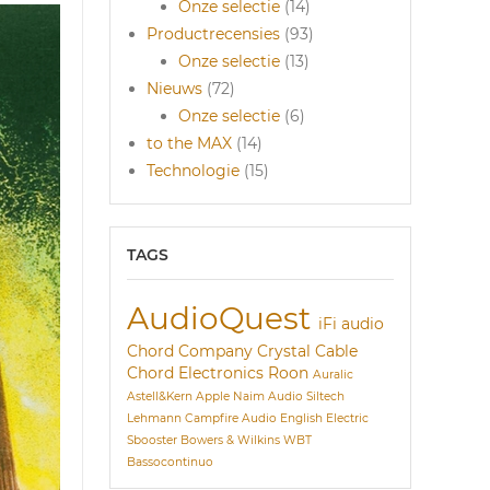
Onze selectie
(14)
Productrecensies
(93)
Onze selectie
(13)
Nieuws
(72)
Onze selectie
(6)
to the MAX
(14)
Technologie
(15)
TAGS
AudioQuest
iFi audio
Chord Company
Crystal Cable
Chord Electronics
Roon
Auralic
Astell&Kern
Apple
Naim Audio
Siltech
Lehmann
Campfire Audio
English Electric
Sbooster
Bowers & Wilkins
WBT
Bassocontinuo