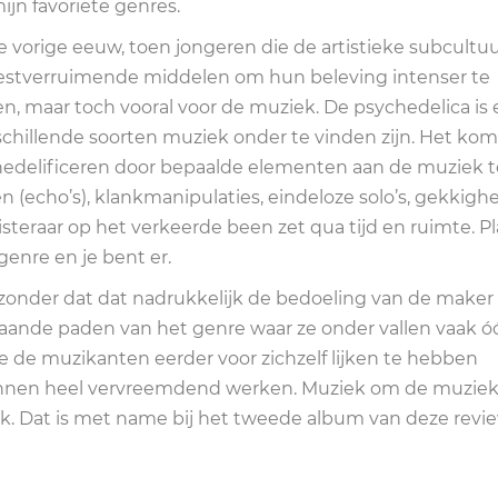
jn favoriete genres.
e vorige eeuw, toen jongeren die de artistieke subcultu
estverruimende middelen om hun beleving intenser te
, maar toch vooral voor de muziek. De psychedelica is
schillende soorten muziek onder te vinden zijn. Het kom
chedelificeren door bepaalde elementen aan de muziek t
 (echo’s), klankmanipulaties, eindeloze solo’s, gekkigh
steraar op het verkeerde been zet qua tijd en ruimte. Pl
genre en je bent er.
zonder dat dat nadrukkelijk de bedoeling van de maker
baande paden van het genre waar ze onder vallen vaak ó
e de muzikanten eerder voor zichzelf lijken te hebben
nnen heel vervreemdend werken. Muziek om de muziek
grijk. Dat is met name bij het tweede album van deze revi