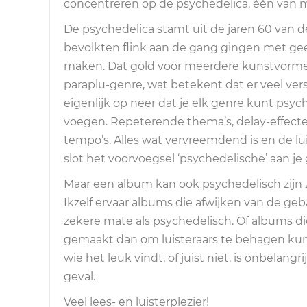
concentreren op de psychedelica, één van mi
De psychedelica stamt uit de jaren 60 van d
bevolkten flink aan de gang gingen met ge
maken. Dat gold voor meerdere kunstvormen
paraplu-genre, wat betekent dat er veel ver
eigenlijk op neer dat je elk genre kunt psy
voegen. Repeterende thema’s, delay-effecten
tempo’s. Alles wat vervreemdend is en de lui
slot het voorvoegsel ‘psychedelische’ aan je 
Maar een album kan ook psychedelisch zijn 
Ikzelf ervaar albums die afwijken van de ge
zekere mate als psychedelisch. Of albums di
gemaakt dan om luisteraars te behagen ku
wie het leuk vindt, of juist niet, is onbelan
geval.
Veel lees- en luisterplezier!