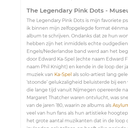
The Legendary Pink Dots - Mus
The Legendary Pink Dots is mijn favoriete p
ik binnen mijn zelfopgelegde format éénmal
album te schrijven. Ondanks dat ze hun wort
hebben zijn het inmiddels echte oudgedie
Engels/Nederlandse band werd aan het begi
door Edward Ka-Spel (echte naam Edward Fr
naam Phil Knight) en kende in de loop der j
muziek van
Ka-Spel
als solo-artiest lang ge
‘stoonde’ gelukzaligheid beluisterde bij een
die lange tijd vanuit Nijmegen opereerde na
Margaret Thatcher waren ontvlucht, was snel
van de jaren ’80, waarin ze albums als
Asylu
veel van hun fans als hun artistieke hoogte
het grote aantal muzikanten dat in de loop 