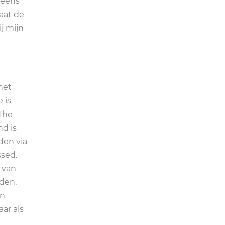
 eens
aat de
ij mijn
het
 is
The
d is
den via
sed.
 van
rden,
en
ar als