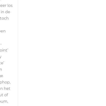
eer los
 in de
 toch
een
-
oint’
y
te’
in
ge
iphop,
an het
t of
lbum,