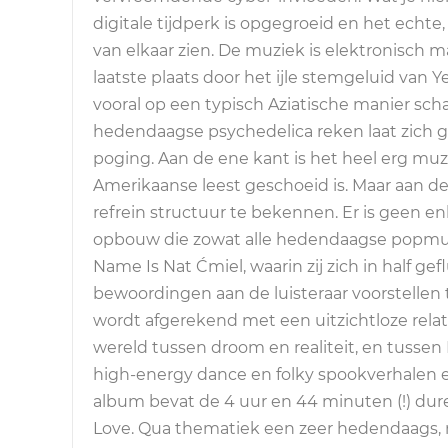
digitale tijdperk is opgegroeid en het echte, 
van elkaar zien. De muziek is elektronisch 
laatste plaats door het ijle stemgeluid van 
vooral op een typisch Aziatische manier scha
hedendaagse psychedelica reken laat zich g
poging. Aan de ene kant is het heel erg muz
Amerikaanse leest geschoeid is. Maar aan d
refrein structuur te bekennen. Er is geen en
opbouw die zowat alle hedendaagse popmuz
Name Is Nat Ćmiel, waarin zij zich in half ge
bewoordingen aan de luisteraar voorstellen 
wordt afgerekend met een uitzichtloze relati
wereld tussen droom en realiteit, en tussen R
high-energy dance en folky spookverhalen el
album bevat de 4 uur en 44 minuten (!) dur
Love. Qua thematiek een zeer hedendaags, ma