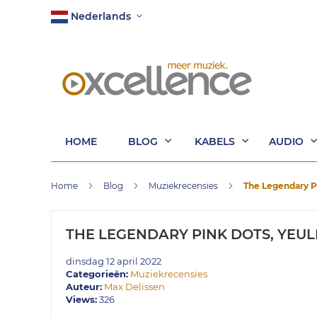
Ga
Taal
Nederlands
naar
de
inhoud
HOME
BLOG
KABELS
AUDIO
Home
Blog
Muziekrecensies
The Legendary P
THE LEGENDARY PINK DOTS, YEU
dinsdag 12 april 2022
Categorieën:
Muziekrecensies
Auteur:
Max Delissen
Views:
326