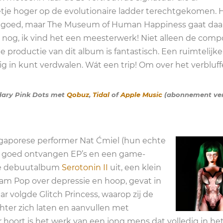
je hoger op de evolutionaire ladder terechtgekomen. 
rg goed, maar The Museum of Human Happiness gaat daa
nog, ik vind het een meesterwerk! Niet alleen de compo
e productie van dit album is fantastisch. Een ruimtelijke
dig in kunt verdwalen. Wát een trip! Om over het verbluf
ndary Pink Dots met
Qobuz
,
Tidal
of
Apple Music
(abonnement vere
ingaporese performer Nat Ćmiel (hun echte
al goed ontvangen EP’s en een game-
ime debuutalbum
Serotonin II
uit, een klein
am Pop over depressie en hoop, gevat in
ar volgde Glitch Princess, waarop zij de
ter zich laten en aanvullen met
hoort is het werk van een jong mens dat volledig in he