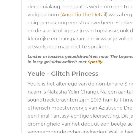
decennialang meegaat is wederom een treet
vorige album (
Angel in the Detail
) was al e
enig gemak nog een stuk overheen. Sterker 
en de klankcollages zijn van topklasse, ook d
kleurrijke en transparante mix waar je volle
artwork nog maar niet te spreken…
Luister in lossless geluidskwaliteit naar The Lege
in lossy geluidskwaliteit met
Spotify
.
Yeule - Glitch Princess
Yeule is het alter ego van de non-binaire S
naam is Natasha Yelin Chang). Na een aant
soundtrack brachten zij in 2019 hun full-t
etherisch meesterwerkje van Aziatische Dre
een Final Fantasy-achtige sfeersetting. Dit ja
dromerigheid van het debuut een beetje ach
vervreemdende cyber-invloeden. Wat je hier 