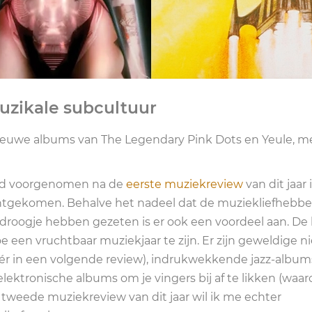
uzikale subcultuur
ieuwe albums van The Legendary Pink Dots en Yeule, m
 had voorgenomen na de
eerste muziekreview
van dit jaar 
tgekomen. Behalve het nadeel dat de muziekliefhebber
n droogje hebben gezeten is er ook een voordeel aan. De
toe een vruchtbaar muziekjaar te zijn. Er zijn geweldige 
r in een volgende review), indrukwekkende jazz-album
lektronische albums om je vingers bij af te likken (waar
e tweede muziekreview van dit jaar wil ik me echter