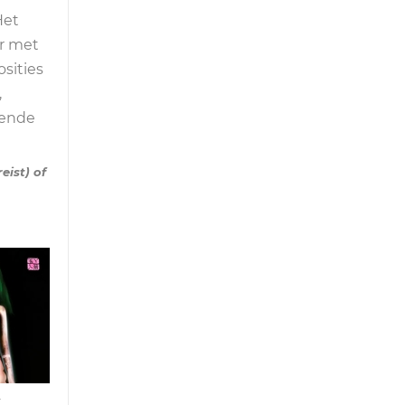
Het
r met
sities
,
fende
ist) of
t