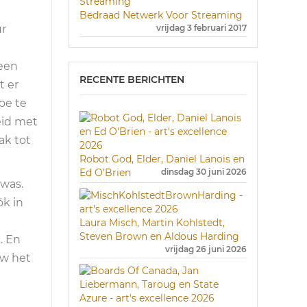
Bedraad Netwerk Voor Streaming
ur
vrijdag 3 februari 2017
 een
RECENTE BERICHTEN
t er
oe te
eid met
ak tot
Robot God, Elder, Daniel Lanois en
Ed O’Brien
dinsdag 30 juni 2026
 was.
ók in
Laura Misch, Martin Kohlstedt,
Steven Brown en Aldous Harding
. En
vrijdag 26 juni 2026
ew het