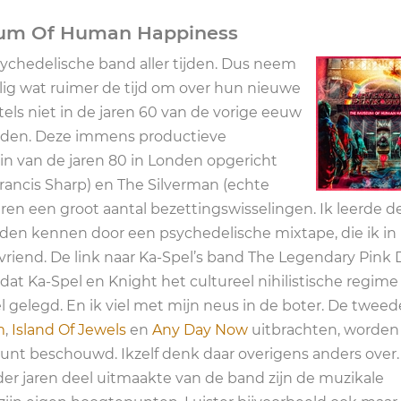
eum Of Human Happiness
sychedelische band aller tijden. Dus neem
ig wat ruimer de tijd om over hun nieuwe
els niet in de jaren 60 van de vorige eeuw
nden. Deze immens productieve
n van de jaren 80 in Londen opgericht
ancis Sharp) en The Silverman (echte
aren een groot aantal bezettingswisselingen. Ik leerde d
leden kennen door een psychedelische mixtape, die ik in
 vriend. De link naar Ka-Spel’s band The Legendary Pink 
dat Ka-Spel en Knight het cultureel nihilistische regime
 gelegd. En ik viel met mijn neus in de boter. De tweede
m
,
Island Of Jewels
en
Any Day Now
uitbrachten, worden
punt beschouwd. Ikzelf denk daar overigens anders over
der jaren deel uitmaakte van de band zijn de muzikale