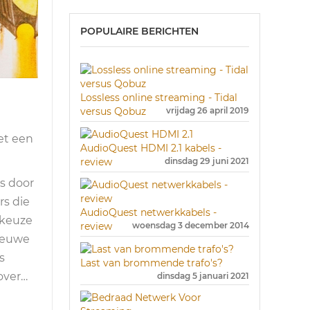
POPULAIRE BERICHTEN
Lossless online streaming - Tidal
versus Qobuz
vrijdag 26 april 2019
et een
AudioQuest HDMI 2.1 kabels -
review
dinsdag 29 juni 2021
is door
s die
AudioQuest netwerkkabels -
 keuze
review
woensdag 3 december 2014
nieuwe
s
Last van brommende trafo's?
over…
dinsdag 5 januari 2021