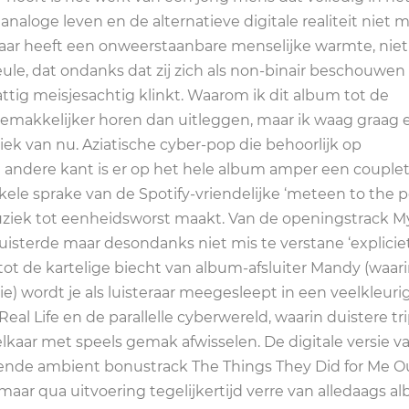
analoge leven en de alternatieve digitale realiteit niet m
maar heeft een onweerstaanbare menselijke warmte, niet
Yeule, dat ondanks dat zij zich als non-binair beschouwen
ttig meisjesachtig klinkt. Waarom ik dit album tot de
emakkelijker horen dan uitleggen, maar ik waag graag 
iek van nu. Aziatische cyber-pop die behoorlijk op
e andere kant is er op het hele album amper een couplet
kele sprake van de Spotify-vriendelijke ‘meteen to the p
iek tot eenheidsworst maakt. Van de openingstrack M
fluisterde maar desondanks niet mis te verstane ‘explicie
tot de kartelige biecht van album-afsluiter Mandy (waar
e) wordt je als luisteraar meegesleept in een veelkleuri
eal Life en de parallelle cyberwereld, waarin duistere tr
kaar met speels gemak afwisselen. De digitale versie v
ende ambient bonustrack The Things They Did for Me Ou
ar qua uitvoering tegelijkertijd verre van alledaags a