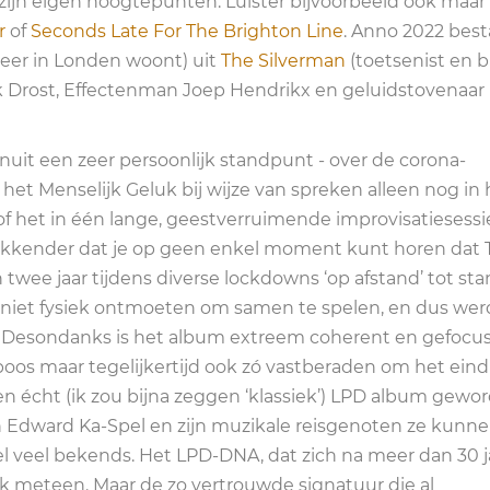
e zijn eigen hoogtepunten. Luister bijvoorbeeld ook maar
r
of
Seconds Late For The Brighton Line
. Anno 2022 best
weer in Londen woont) uit
The Silverman
(toetsenist en b
ik Drost, Effectenman Joep Hendrikx en geluidstovenaar
it een zeer persoonlijk standpunt - over de corona-
het Menselijk Geluk bij wijze van spreken alleen nog in 
 het in één lange, geestverruimende improvisatiesessie
kkender dat je op geen enkel moment kunt horen dat 
e jaar tijdens diverse lockdowns ‘op afstand’ tot stan
niet fysiek ontmoeten om samen te spelen, en dus wer
. Desondanks is het album extreem coherent en gefocus
boos maar tegelijkertijd ook zó vastberaden om het eind
en écht (ik zou bijna zeggen ‘klassiek’) LPD album gewo
en Edward Ka-Spel en zijn muzikale reisgenoten ze kunn
eel veel bekends. Het LPD-DNA, dat zich na meer dan 30 ja
k meteen. Maar de zo vertrouwde signatuur die al